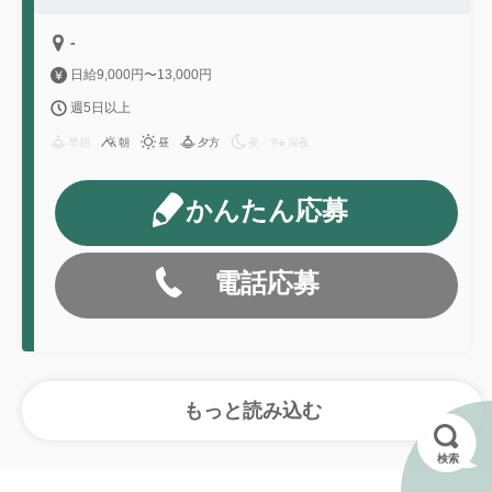
-
日給9,000円〜13,000円
週5日以上
早朝
朝
昼
夕方
夜
深夜
かんたん応募
電話応募
検索