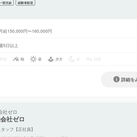
一部支給
経験者歓迎
月給150,000円〜160,000円
週5日以上
早朝
朝
昼
夕方
夜
深夜
詳細を
会社ゼロ
式会社ゼロ
スタッフ【正社員】