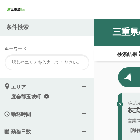
条件検索
三重県
キーワード
検索結果
エリア
度会郡玉城町
株式
株
勤務時間
営業
【移
勤務日数