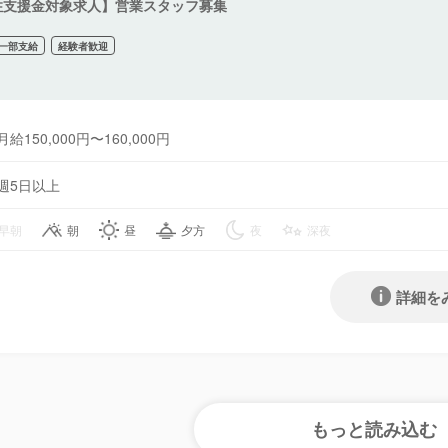
住支援金対象求人】営業スタッフ募集
一部支給
経験者歓迎
月給150,000円〜160,000円
週5日以上
早朝
朝
昼
夕方
夜
深夜
詳細を