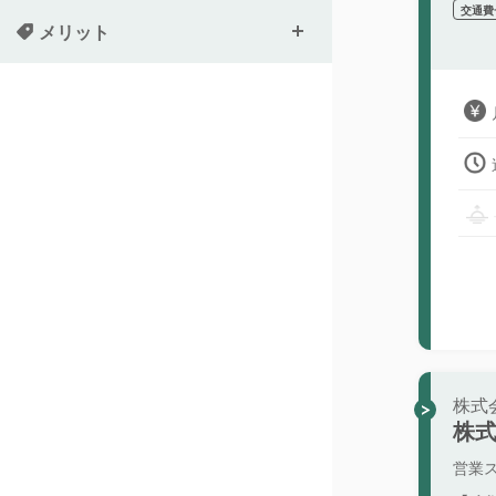
交通費
メリット
株式
株
営業