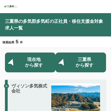
三重県の多気郡多気町の正社員・移住支援金対象
求人一覧
5
検索結果
件
現在地
三重県
から探す
から探す
ヴィソン多気株式
会社