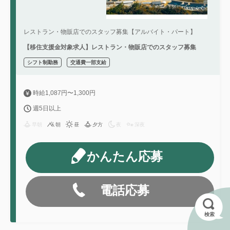
レストラン・物販店でのスタッフ募集【アルバイト・パート】
【移住支援金対象求人】レストラン・物販店でのスタッフ募集
シフト制勤務
交通費一部支給
時給1,087円〜1,300円
週5日以上
早朝
朝
昼
夕方
夜
深夜
かんたん応募
電話応募
検索