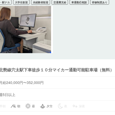
・駅ナカ
大学生歓迎
未経験者歓迎
交通費支給
車通勤応相談
研修制度あり
北勢線穴太駅下車徒歩１０分マイカー通勤可能駐車場（無料）
月給240,000円〜352,000円
週5日以上
早朝
朝
昼
夕方
夜
深夜