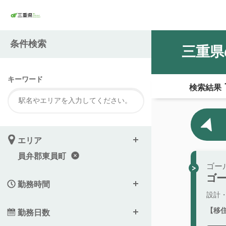
条件検索
三重県
キーワード
検索結果
エリア
員弁郡東員町
ゴー
ゴ
勤務時間
設計
【移
勤務日数