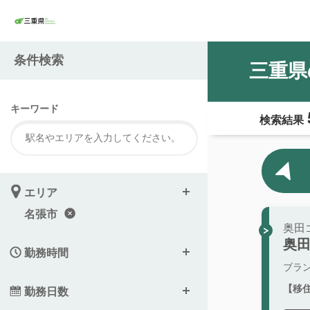
条件検索
三重県
キーワード
検索結果
エリア
名張市
奥田
奥
勤務時間
ブラ
【移
勤務日数