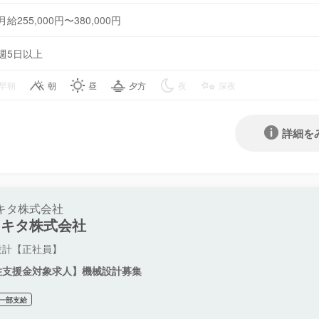
月給255,000円〜380,000円
週5日以上
早朝
朝
昼
夕方
夜
深夜
詳細を
キタ株式会社
ネキタ株式会社
設計【正社員】
住支援金対象求人】機械設計募集
一部支給