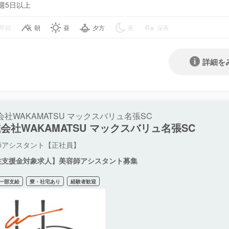
週5日以上
早朝
朝
昼
夕方
夜
深夜
詳細を
会社WAKAMATSU マックスバリュ名張SC
会社WAKAMATSU マックスバリュ名張SC
師アシスタント【正社員】
住支援金対象求人】美容師アシスタント募集
一部支給
寮・社宅あり
経験者歓迎