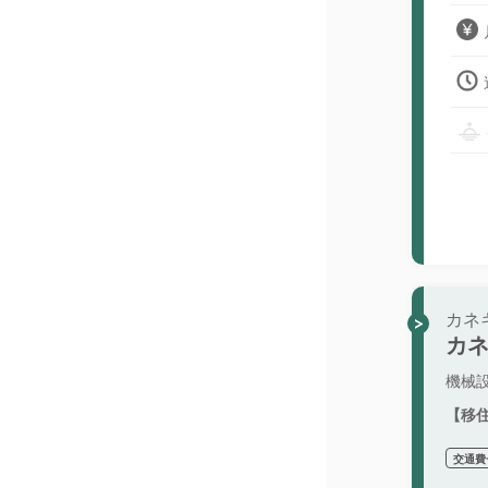
カネ
カ
機械
【移
交通費