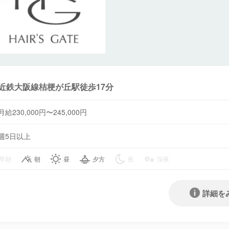
近鉄大阪線桔梗が丘駅徒歩17分
月給230,000円〜245,000円
週5日以上
早朝
朝
昼
夕方
夜
深夜
詳細を