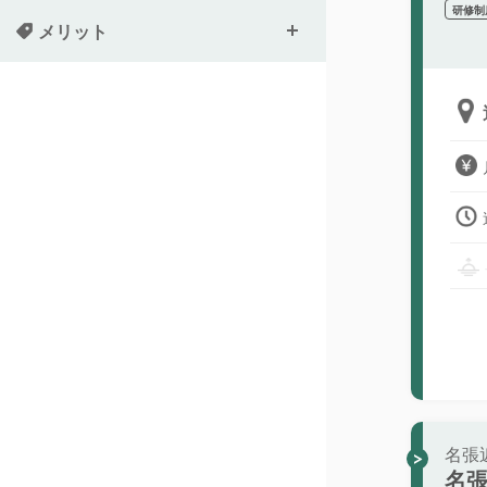
研修制
メリット
名張
名