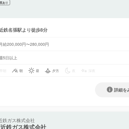
度あり
近鉄名張駅より徒歩8分
月給200,000円〜280,000円
週5日以上
早朝
朝
昼
夕方
夜
深夜
詳細を
近鉄ガス株式会社
張近鉄ガス株式会社