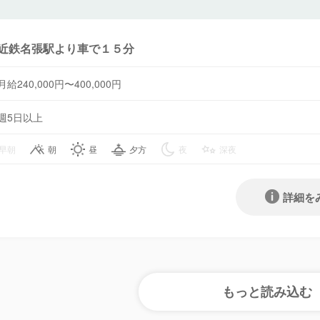
近鉄名張駅より車で１５分
月給240,000円〜400,000円
週5日以上
早朝
朝
昼
夕方
夜
深夜
詳細を