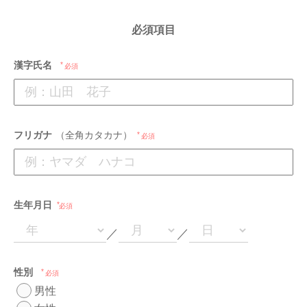
必須項目
漢字氏名
必須
フリガナ
（全角カタカナ）
必須
生年月日
必須
／
／
性別
必須
男性