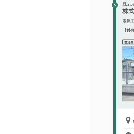
株式
株
電気
【移
交通費