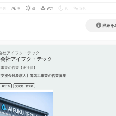
早朝
朝
昼
夕方
夜
深夜
詳細を
会社アイフク・テック
式会社アイフク・テック
工事業の営業【正社員】
住支援金対象求人】電気工事業の営業募集
・駅ナカ
交通費一部支給