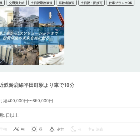
務
交通費支給
土日祝勤務歓迎
経験者歓迎
土日祝・面接可
仕事ブランクOK
近鉄鈴鹿線平田町駅より車で10分
月給400,000円〜650,000円
週5日以上
早朝
朝
昼
夕方
夜
深夜