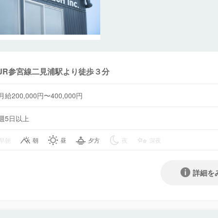
JR参宮線二見浦駅より徒歩３分
月給200,000円〜400,000円
週5日以上
早朝
朝
昼
夕方
夜
深夜
詳細を