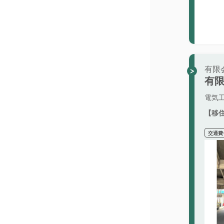
有限
有
電気
【移
交通費