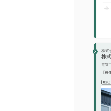
株式
株
電気
【移
駅チカ