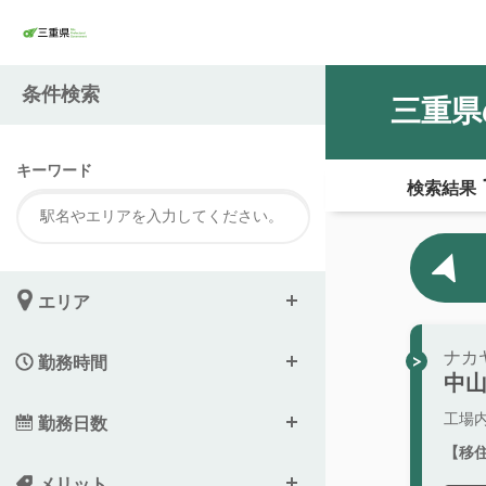
条件検索
三重県
キーワード
検索結果
エリア
ナカ
勤務時間
中
工場
勤務日数
【移
メリット