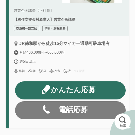
営業企画課長【正社員】
【移住支援金対象求人】営業企画課長
交通費一部支給
早朝・深夜勤務
JR徳和駅から徒歩15分マイカー通勤可駐車場有
月給466,000円〜666,000円
週5日以上
早朝
朝
昼
夕方
夜
深夜
かんたん応募
電話応募
検索