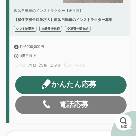
教習自動車のインストラクター【正社員】
【移住支援金対象求人】教習自動車のインストラクター募集
シフト制勤務
未経験者歓迎
交通費一部支給
月給200,000円
週5日以上
早朝
朝
昼
夕方
夜
深夜
かんたん応募
電話応募
検索