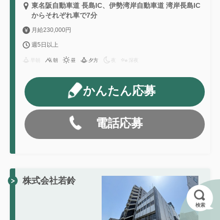
東名阪自動車道 長島IC、伊勢湾岸自動車道 湾岸長島IC
からそれぞれ車で7分
月給230,000円
週5日以上
早朝
朝
昼
夕方
夜
深夜
かんたん応募
電話応募
株式会社若鈴
検索