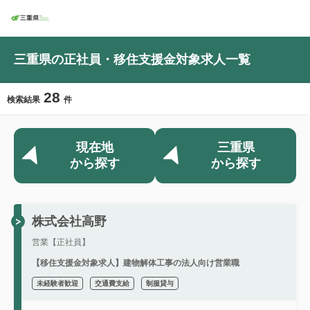
三重県の正社員・移住支援金対象求人一覧
28
検索結果
件
現在地
三重県
から探す
から探す
株式会社高野
営業【正社員】
【移住支援金対象求人】建物解体工事の法人向け営業職
未経験者歓迎
交通費支給
制服貸与