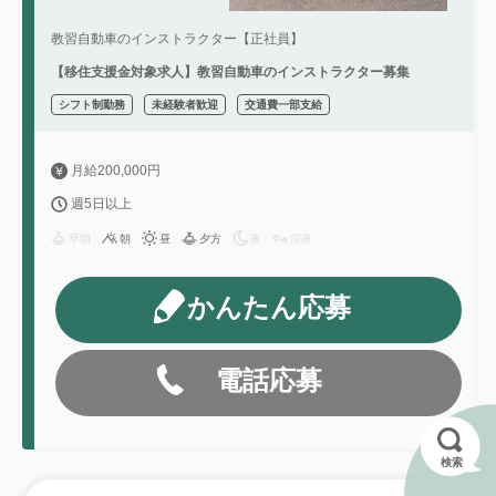
教習自動車のインストラクター【正社員】
【移住支援金対象求人】教習自動車のインストラクター募集
シフト制勤務
未経験者歓迎
交通費一部支給
月給200,000円
週5日以上
早朝
朝
昼
夕方
夜
深夜
かんたん応募
電話応募
検索